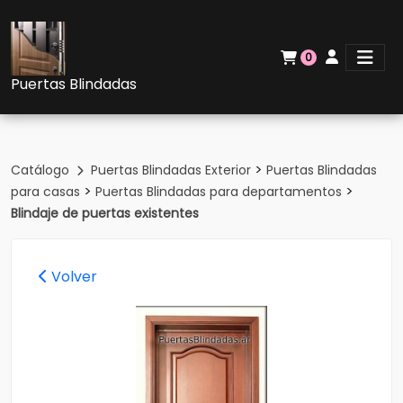
0
Puertas Blindadas
>
Catálogo
Puertas Blindadas Exterior
Puertas Blindadas
>
>
para casas
Puertas Blindadas para departamentos
Blindaje de puertas existentes
Volver