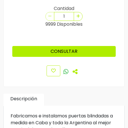
Cantidad
9999 Disponibles
CONSULTAR
Descripción
Fabricamos e instalamos puertas blindadas a
medida en Caba y toda la Argentina al mejor